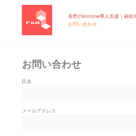
内
容
長野のkintone導入支援｜福祉IC
を
お問い合わせ
ス
キ
ッ
プ
お問い合わせ
氏名
メールアドレス