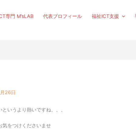
T専門 M’sLAB
代表プロフィール
福祉ICT支援
8月26日
いというより熱いですね、、、
お気をつけくださいませ