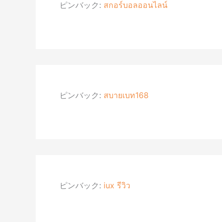
ピンバック:
สกอร์บอลออนไลน์
ピンバック:
สบายเบท168
ピンバック:
iux รีวิว