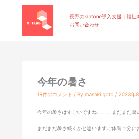
内
容
長野のkintone導入支援｜福祉IC
を
お問い合わせ
ス
キ
ッ
プ
今年の暑さ
18件のコメント
/ By
masaki.goto
/
2023年
今年の暑さはすごいですね、、、まだまだ暑
まだまだ暑さ続くかと思いますご体調十分に