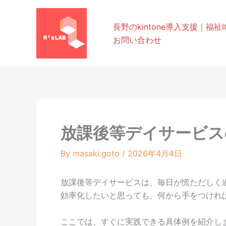
内
容
長野のkintone導入支援｜福祉IC
を
お問い合わせ
ス
キ
ッ
プ
放課後等デイサービス
By
masaki.goto
/
2026年4月4日
放課後等デイサービスは、毎日が慌ただしく
効率化したいと思っても、何から手をつけれ
ここでは、すぐに実践できる具体例を紹介し