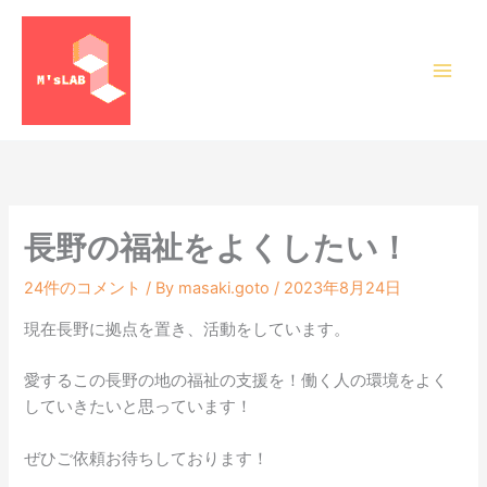
内
容
を
ス
キ
ッ
プ
長野の福祉をよくしたい！
24件のコメント
/ By
masaki.goto
/
2023年8月24日
現在長野に拠点を置き、活動をしています。
愛するこの長野の地の福祉の支援を！働く人の環境をよく
していきたいと思っています！
ぜひご依頼お待ちしております！