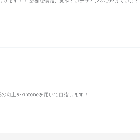
ております！！ 必要な情報、見やすいデザインを心がけています！！
の向上をkintoneを用いて目指します！