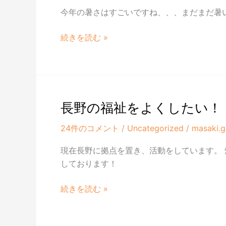
今年の暑さはすごいですね、、、まだまだ暑
今
続きを読む »
年
の
暑
さ
長野の福祉をよくしたい！
24件のコメント
/
Uncategorized
/
masaki.g
現在長野に拠点を置き、活動をしています。
しております！
長
続きを読む »
野
の