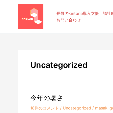
内
容
長野のkintone導入支援｜福祉IC
を
お問い合わせ
ス
キ
ッ
プ
Uncategorized
今年の暑さ
18件のコメント
/
Uncategorized
/
masaki.g