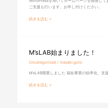
WordPressを用いてホームページを開発し
ガ
ご支援も行います。お申し付けください。
ジ
ェ
ホ
続きを読む »
ッ
ー
ト
ム
も
ペ
大
ー
好
ジ
M’sLAB始まりました！
き
開
で
Uncategorized
/
masaki.goto
発
す
中
M’sLAB開業しました 福祉事業の効率化、支援
で
す！
M’sLAB
続きを読む »
始
ま
り