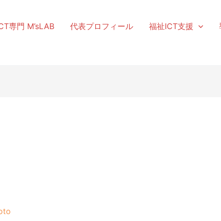
T専門 M’sLAB
代表プロフィール
福祉ICT支援
oto