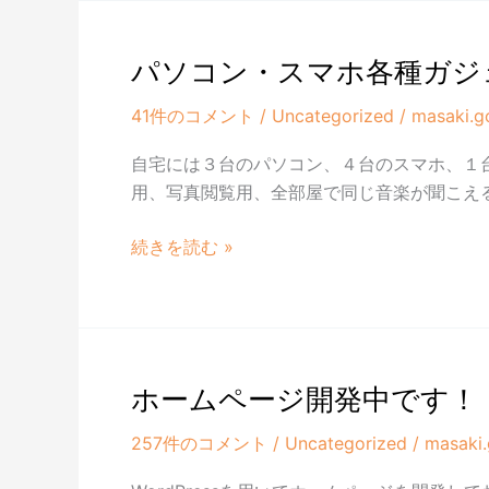
福
祉
を
パソコン・スマホ各種ガジ
よ
41件のコメント
/
Uncategorized
/
masaki.g
く
し
自宅には３台のパソコン、４台のスマホ、１台
た
用、写真閲覧用、全部屋で同じ音楽が聞こえ
い！
パ
続きを読む »
ソ
コ
ン・
ス
マ
ホームページ開発中です！
ホ
257件のコメント
/
Uncategorized
/
masaki
各
種