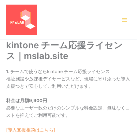
内
容
を
ス
キ
ッ
kintone チーム応援ライセン
プ
ス｜mslab.site
1. チームで使うならkintone チーム応援ライセンス
福祉施設や放課後デイサービスなど、現場に寄り添った導入
支援つきで安心してご利用いただけます。
料金は月額9,900円
必要なユーザー数分だけのシンプルな料金設定。無駄なくコ
ストを抑えてご利用可能です。
[導入支援相談はこちら]