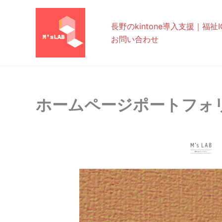
内
容
長野のkintone導入支援｜福祉IC
を
お問い合わせ
ス
キ
ッ
プ
ホームページポートフォ